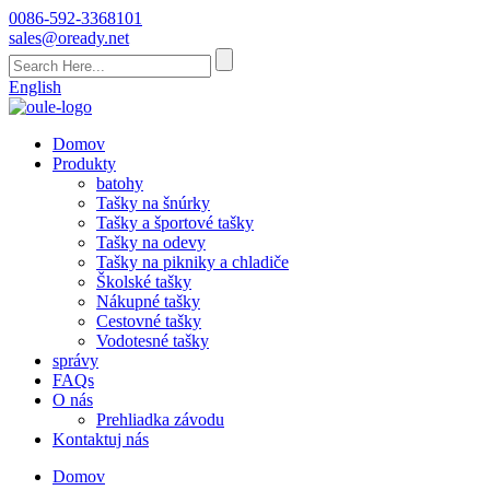
0086-592-3368101
sales@oready.net
English
Domov
Produkty
batohy
Tašky na šnúrky
Tašky a športové tašky
Tašky na odevy
Tašky na pikniky a chladiče
Školské tašky
Nákupné tašky
Cestovné tašky
Vodotesné tašky
správy
FAQs
O nás
Prehliadka závodu
Kontaktuj nás
Domov