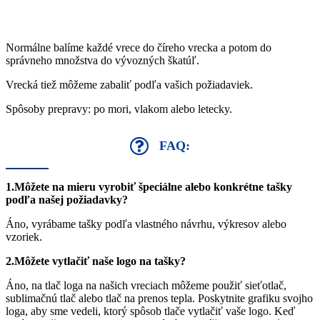
Normálne balíme každé vrece do číreho vrecka a potom do
správneho množstva do vývozných škatúľ.
Vrecká tiež môžeme zabaliť podľa vašich požiadaviek.
Spôsoby prepravy: po mori, vlakom alebo letecky.
FAQ:
1.Môžete na mieru vyrobiť špeciálne alebo konkrétne tašky
podľa našej požiadavky?
Áno, vyrábame tašky podľa vlastného návrhu, výkresov alebo
vzoriek.
2.Môžete vytlačiť naše logo na tašky?
Áno, na tlač loga na našich vreciach môžeme použiť sieťotlač,
sublimačnú tlač alebo tlač na prenos tepla. Poskytnite grafiku svojho
loga, aby sme vedeli, ktorý spôsob tlače vytlačiť vaše logo. Keď