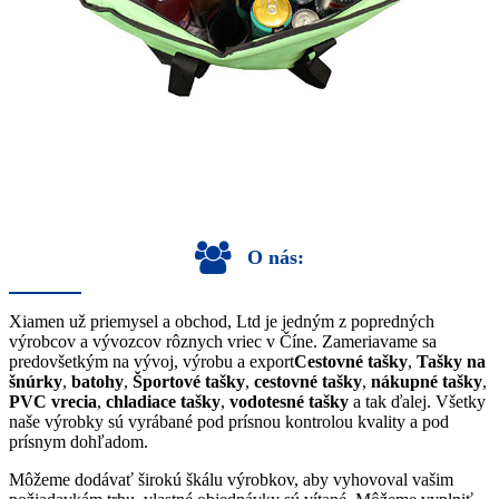
O nás:
Xiamen už priemysel a obchod, Ltd je jedným z popredných
výrobcov a vývozcov rôznych vriec v Číne. Zameriavame sa
predovšetkým na vývoj, výrobu a export
Cestovné tašky
,
Tašky na
šnúrky
,
batohy
,
Športové tašky
,
cestovné tašky
,
nákupné tašky
,
PVC vrecia
,
chladiace tašky
,
vodotesné tašky
a tak ďalej. Všetky
naše výrobky sú vyrábané pod prísnou kontrolou kvality a pod
prísnym dohľadom.
Môžeme dodávať širokú škálu výrobkov, aby vyhovoval vašim