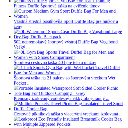
Fitness Duffle Športová taška na cvičenie tímov
Vlastná stredná posilňovňa Sport Duffle Bag pre mužov a
ženy
50L nepremokavý športový výstroj Duffle Bag Vagabond
Veľký ...
Športová cestovná taška 40 l pre telo a mužov
Športová taška na 21 palcov so športovým vreckom Wet
Pocket ...
Prenosný izolovaný vodotesný mäkký obojstranný ...
Cestovné pikniková taška s viacerými vreckami izolovaná ...