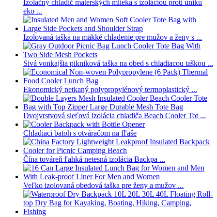
Izolačný chladič materských mlieka s izoláciou proti úniku
eko ...
Izolovaná taška na mäkké chladenie pre mužov a ženy s ...
Sivá vonkajšia pikniková taška na obed s chladiacou taškou ...
Ekonomický netkaný polypropylénový termoplastický ...
Dvojvrstvová sieťová izolácia chladiča Beach Cooler Tot ...
Chladiaci batoh s otváračom na fľaše
Čína továreň ľahká netesná izolácia Backpa ...
Veľko izolovaná obedová taška pre ženy a mužov ...