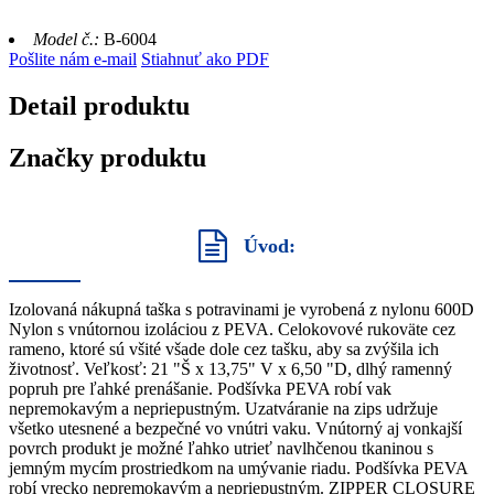
Model č.:
B-6004
Pošlite nám e-mail
Stiahnuť ako PDF
Detail produktu
Značky produktu
Úvod:
Izolovaná nákupná taška s potravinami je vyrobená z nylonu 600D
Nylon s vnútornou izoláciou z PEVA. Celokovové rukoväte cez
rameno, ktoré sú všité všade dole cez tašku, aby sa zvýšila ich
životnosť. Veľkosť: 21 "Š x 13,75" V x 6,50 "D, dlhý ramenný
popruh pre ľahké prenášanie. Podšívka PEVA robí vak
nepremokavým a nepriepustným. Uzatváranie na zips udržuje
všetko utesnené a bezpečné vo vnútri vaku. Vnútorný aj vonkajší
povrch produkt je možné ľahko utrieť navlhčenou tkaninou s
jemným mycím prostriedkom na umývanie riadu. Podšívka PEVA
robí vrecko nepremokavým a nepriepustným. ZIPPER CLOSURE