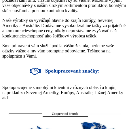
požiadavkám trhu, vlastné objednávky sú vítané. Môžeme vyplniť
vaše objednávky s naším širokým sortimentom produktov, bohatými
skúsenosťami a prísnou kontrolou kvality.
Naše výrobky sa vyvážajú hlavne do krajín Európy, Severnej
Ameriky a Austrálie. Dodávame vysoko kvalitné tašky za prijateľné
a konkurencieschopné ceny, nikdy neprestávame zvyšovať našu
konkurencieschopnosť ako špičkový výrobca tašiek.
Sme pripravení vám slúžiť podľa vášho želania, berieme vaše
otázky vážne a my vám promptne odpovieme. Tešíme sa na
spoluprácu s Vami.
Spolupracované značky:
Spolupracujeme s mnohými klientmi z rôznych oblastí a krajín,
napríklad zo Severnej Ameriky, Európy, Austrálie, Južnej Ameriky
atď.