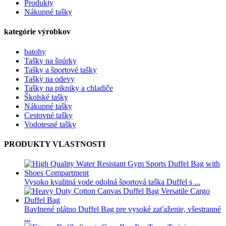
Produkty
Nákupné tašky
kategórie výrobkov
batohy
Tašky na šnúrky
Tašky a športové tašky
Tašky na odevy
Tašky na pikniky a chladiče
Školské tašky
Nákupné tašky
Cestovné tašky
Vodotesné tašky
PRODUKTY VLASTNOSTI
Vysoko kvalitná vode odolná športová taška Duffel s ...
Bavlnené plátno Duffel Bag pre vysoké zaťaženie, všestranné
...