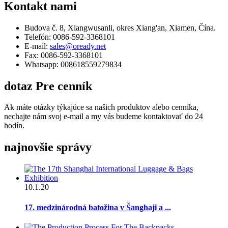
Kontakt
nami
Budova č. 8, Xiangwusanli, okres Xiang'an, Xiamen, Čína.
Telefón: 0086-592-3368101
E-mail:
sales@oready.net
Fax: 0086-592-3368101
Whatsapp: 008618559279834
dotaz
Pre cenník
Ak máte otázky týkajúce sa našich produktov alebo cenníka,
nechajte nám svoj e-mail a my vás budeme kontaktovať do 24
hodín.
najnovšie
správy
10.1.20
17. medzinárodná batožina v Šanghaji a ...