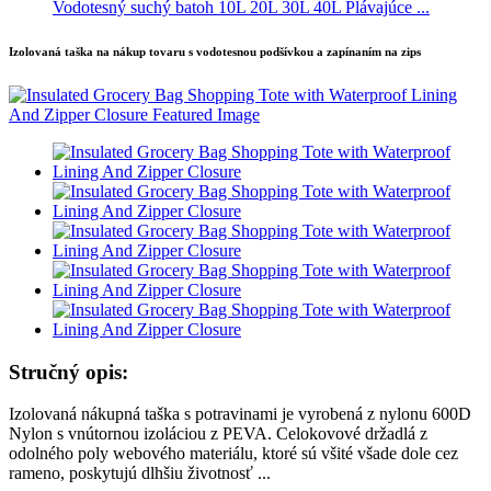
Vodotesný suchý batoh 10L 20L 30L 40L Plávajúce ...
Izolovaná taška na nákup tovaru s vodotesnou podšívkou a zapínaním na zips
Stručný opis:
Izolovaná nákupná taška s potravinami je vyrobená z nylonu 600D
Nylon s vnútornou izoláciou z PEVA. Celokovové držadlá z
odolného poly webového materiálu, ktoré sú všité všade dole cez
rameno, poskytujú dlhšiu životnosť ...