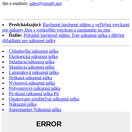
tím e-mailom:
sales@oready.net
Predchádzajúci:
Bavlnené bavlnené plátno s veľkými vreckami
pre nákupy žien s vonkajším vreckom a zapínaním na zips
Ďalšie:
Prírodné bavlnené plátno Tote nákupná taška s dlhými
držadlami pre nákupné tašky
Chladnejšia nákupná taška
Ekologická nákupná taška
Skladacia nákupná taška
Skladacia nákupná taška
Laminátová nákupná taška
Netkaná nákupná taška
Nylonová nákupná taška
Polyesterová nákupná taška
Pp tkaná nákupná taška Pp
Opakovane použiteľná nákupná taška
Nákupná taška
Supermarket Nákupná taška