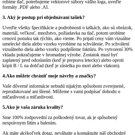
robíme tlač, potrebujeme vektorové súbory vášho loga, uveďte
formáty .PDF alebo .AI.
3. Aký je postup pri objednávaní tašiek?
Uveďte všetky špecifikácie a podrobnosti o taškách, ako sú obrázok,
materiál, veľkosť, množstvo, požiadavka na tlač, potom urobíme
cenovú ponuku tak rýchlo, ako vieme. Po prijatí ceny vám vizuálne
umelecké diela alebo vzorku vyrobíme na schválenie. Po schválení
vizuálneho diela alebo vzorky podpíšeme faktúru. Po vytvorení 30%
vkladu pokračujeme v hromadnej výrobe. Zostatok musí byť
zaplatený pred odoslaním (keď je preprava letecky) alebo oproti
kópii B / L na dohľad (keď je zásielka po mori alebo vlakom).
4.Ako môžete chrániť moje návrhy a značky?
Vaše dôverné informácie nebudú nijakým spôsobom zverejnené,
reprodukované ani šírené. Môžeme s vami podpísať dohodu o
mlčanlivosti a mlčanlivosti.
5.Ako je vaša záruka kvality?
Sme 100% zodpovední za poškodený tovar, ak je spôsobený
nesprávnym šitím a balením.
Ak máte akýkoľvek dotaz, neváhajte a kontaktujte náš obchodný