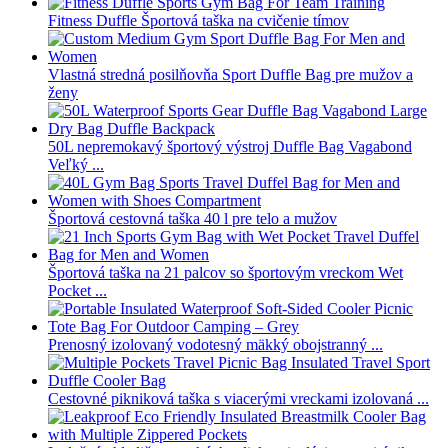
Fitness Duffle Športová taška na cvičenie tímov
Vlastná stredná posilňovňa Sport Duffle Bag pre mužov a
ženy
50L nepremokavý športový výstroj Duffle Bag Vagabond
Veľký ...
Športová cestovná taška 40 l pre telo a mužov
Športová taška na 21 palcov so športovým vreckom Wet
Pocket ...
Prenosný izolovaný vodotesný mäkký obojstranný ...
Cestovné pikniková taška s viacerými vreckami izolovaná ...