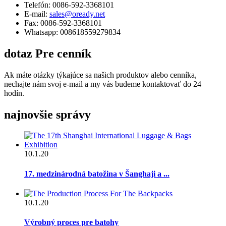
Telefón: 0086-592-3368101
E-mail:
sales@oready.net
Fax: 0086-592-3368101
Whatsapp: 008618559279834
dotaz
Pre cenník
Ak máte otázky týkajúce sa našich produktov alebo cenníka,
nechajte nám svoj e-mail a my vás budeme kontaktovať do 24
hodín.
najnovšie
správy
10.1.20
17. medzinárodná batožina v Šanghaji a ...
10.1.20
Výrobný proces pre batohy