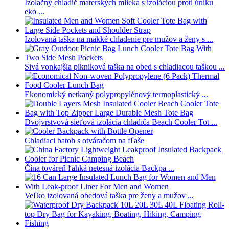
Izolačný chladič materských mlieka s izoláciou proti úniku
eko ...
Izolovaná taška na mäkké chladenie pre mužov a ženy s ...
Sivá vonkajšia pikniková taška na obed s chladiacou taškou ...
Ekonomický netkaný polypropylénový termoplastický ...
Dvojvrstvová sieťová izolácia chladiča Beach Cooler Tot ...
Chladiaci batoh s otváračom na fľaše
Čína továreň ľahká netesná izolácia Backpa ...
Veľko izolovaná obedová taška pre ženy a mužov ...