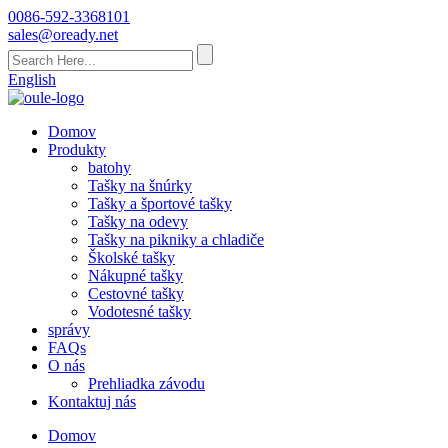
0086-592-3368101
sales@oready.net
English
Domov
Produkty
batohy
Tašky na šnúrky
Tašky a športové tašky
Tašky na odevy
Tašky na pikniky a chladiče
Školské tašky
Nákupné tašky
Cestovné tašky
Vodotesné tašky
správy
FAQs
O nás
Prehliadka závodu
Kontaktuj nás
Domov