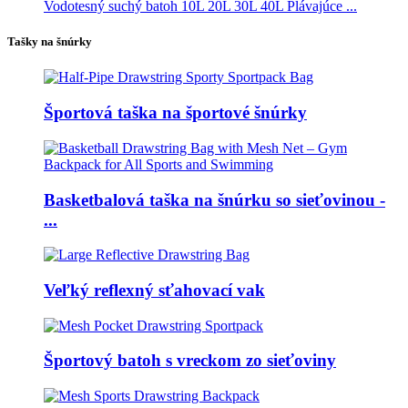
Vodotesný suchý batoh 10L 20L 30L 40L Plávajúce ...
Tašky na šnúrky
Športová taška na športové šnúrky
Basketbalová taška na šnúrku so sieťovinou -
...
Veľký reflexný sťahovací vak
Športový batoh s vreckom zo sieťoviny