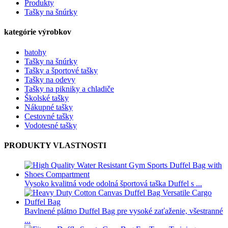
Produkty
Tašky na šnúrky
kategórie výrobkov
batohy
Tašky na šnúrky
Tašky a športové tašky
Tašky na odevy
Tašky na pikniky a chladiče
Školské tašky
Nákupné tašky
Cestovné tašky
Vodotesné tašky
PRODUKTY VLASTNOSTI
Vysoko kvalitná vode odolná športová taška Duffel s ...
Bavlnené plátno Duffel Bag pre vysoké zaťaženie, všestranné
...